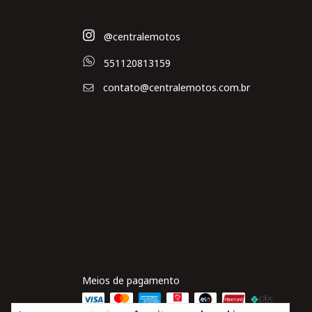
@centralemotos
551120813159
contato@centralemotos.com.br
Meios de pagamento