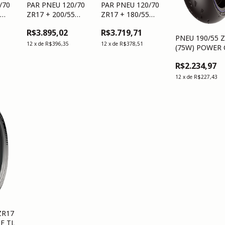
/70
PAR PNEU 120/70
PAR PNEU 120/70
5
ZR17 + 200/55
ZR17 + 180/55
CUP 2
ZR17 POWER CUP 2
ZR17 POWER CUP 2
R$3.895,02
R$3.719,71
PNEU 190/55 
12
x
de
R$396,35
12
x
de
R$378,51
(75W) POWER 
2 R TL
R$2.234,97
12
x
de
R$227,43
ZR17
F TL