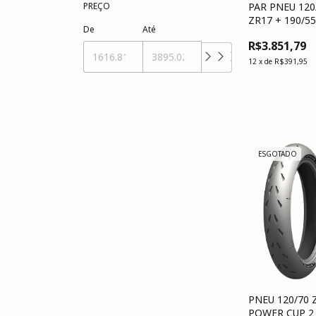
PREÇO
PAR PNEU 120
ZR17 + 190/5
De
Até
ZR17 POWER 
R$3.851,79
12
x
de
R$391,95
ESGOTADO
PNEU 120/70 
POWER CUP 2 