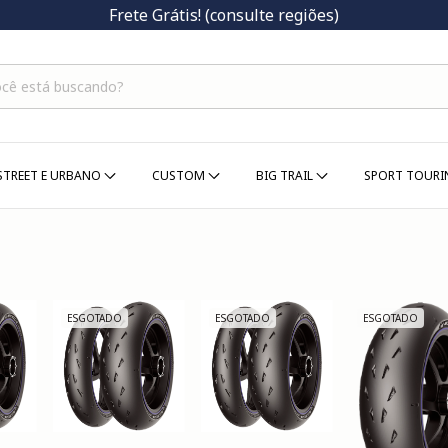
Frete Grátis! (consulte regiões)
STREET E URBANO
CUSTOM
BIG TRAIL
SPORT TOUR
ESGOTADO
ESGOTADO
ESGOTADO