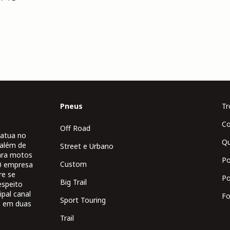
Pneus
Tr
Co
Off Road
atua no
Q
 além de
Street e Urbano
para motos
Po
Custom
90 empresa
re se
Po
Big Trail
espeito
pal canal
Fo
Sport Touring
o em duas
Trail