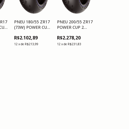
ZR17
PNEU 180/55 ZR17
PNEU 200/55 ZR17
CUP
(73W) POWER CUP
POWER CUP 2
2 R TL
(78W) R
R$2.102,89
R$2.278,20
12
x
de
R$213,99
12
x
de
R$231,83