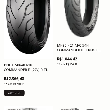
MH90 - 21 M/C 54H
COMMANDER III TRNG F
TL/TT
R$1.044,42
12
x
de
R$106,28
PNEU 240/40 R18
COMMANDER II (79V) R TL
R$2.366,48
12
x
de
R$240,81