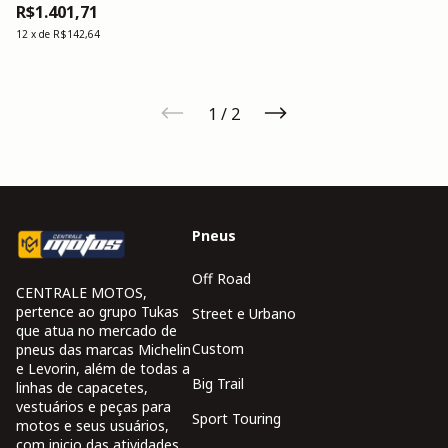
R$1.401,71
12
x
de
R$142,64
1
/
2
Pneus
Off Road
CENTRALE MOTOS,
pertence ao grupo Tukas
Street e Urbano
que atua no mercado de
Custom
pneus das marcas Michelin
e Levorin, além de todas a
Big Trail
linhas de capacetes,
vestuários e peças para
Sport Touring
motos e seus usuários,
com inicio das atividades