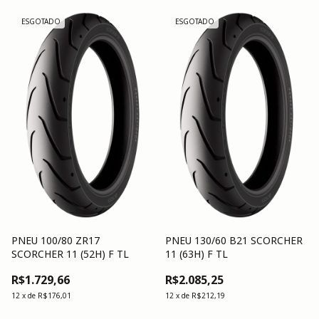
ESGOTADO
ESGOTADO
PNEU 100/80 ZR17
PNEU 130/60 B21 SCORCHER
SCORCHER 11 (52H) F TL
11 (63H) F TL
R$1.729,66
R$2.085,25
12
x
de
R$176,01
12
x
de
R$212,19