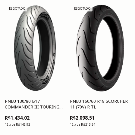
ESGOTADO
ESGOTADO
PNEU 130/80 B17
PNEU 160/60 R18 SCORCHER
COMMANDER III TOURING
11 (70V) R TL
(65H) F TL/TT
R$1.434,02
R$2.098,51
12
x
de
R$145,92
12
x
de
R$213,54