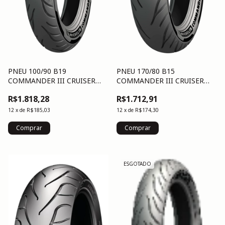
PNEU 100/90 B19
PNEU 170/80 B15
COMMANDER III CRUISER
COMMANDER III CRUISER
(57H) F TL/TT
(77H) R TL/TT
R$1.818,28
R$1.712,91
12
x
de
R$185,03
12
x
de
R$174,30
ESGOTADO