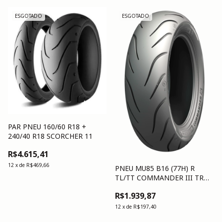
ESGOTADO
ESGOTADO
PAR PNEU 160/60 R18 +
240/40 R18 SCORCHER 11
R$4.615,41
12
x
de
R$469,66
PNEU MU85 B16 (77H) R
TL/TT COMMANDER III TRNG
MICHELIN
R$1.939,87
12
x
de
R$197,40