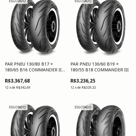
ESGOTADO
ESGOTADO
PAR PNEU 130/80 B17 +
PAR PNEU 130/60 B19 +
180/65 B16 COMMANDER III
180/55 B18 COMMANDER III
TRNG
R$3.367,68
R$3.236,25
12
x
de
R$342,69
12
x
de
R$329,32
ESGOTADO
ESGOTADO