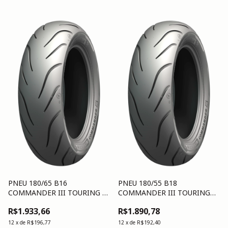
PNEU 180/65 B16
PNEU 180/55 B18
COMMANDER III TOURING R
COMMANDER III TOURING
TL/TT
(80H) R TL/TT
R$1.933,66
R$1.890,78
12
x
de
R$196,77
12
x
de
R$192,40