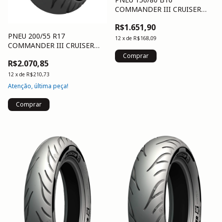
COMMANDER III CRUISER
(77H) R TL/TT
R$1.651,90
PNEU 200/55 R17
12
x
de
R$168,09
COMMANDER III CRUISER
(78V) R
R$2.070,85
12
x
de
R$210,73
Atenção, última peça!