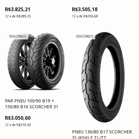
R$3.825,21
R$3.505,18
12
x
de
R$389,25
12
x
de
R$356,68
ESGOTADO
ESGOTADO
PAR PNEU 100/90 B19 +
150/80 B16 SCORCHER 31
R$3.050,60
12
x
de
R$310,42
PNEU 130/80 B17 SCORCHER
31 (65H) F TL/TT