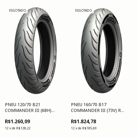
ESGOTADO
ESGOTADO
PNEU 120/70 B21
PNEU 160/70 B17
COMMANDER III (68H)
COMMANDER III (73V) R
FRONT TL
TL/TT
R$1.260,09
R$1.824,78
12
x
de
R$128,22
12
x
de
R$185,69