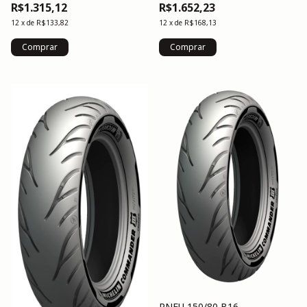
R$1.315,12
R$1.652,23
12
x
de
R$133,82
12
x
de
R$168,13
PNEU 150/80 B16