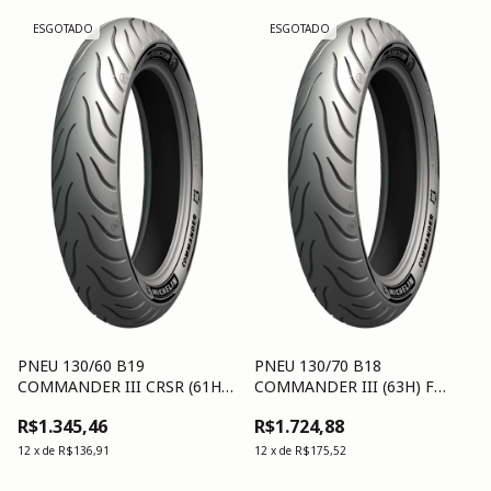
ESGOTADO
ESGOTADO
PNEU 130/60 B19
PNEU 130/70 B18
COMMANDER III CRSR (61H)
COMMANDER III (63H) F
F TL/TT
TL/TT
R$1.345,46
R$1.724,88
12
x
de
R$136,91
12
x
de
R$175,52