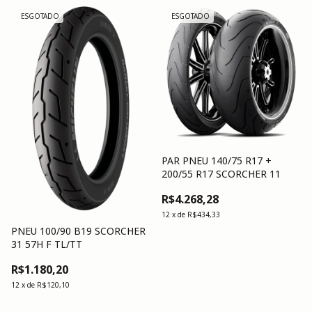
ESGOTADO
ESGOTADO
PAR PNEU 140/75 R17 +
200/55 R17 SCORCHER 11
R$4.268,28
12
x
de
R$434,33
PNEU 100/90 B19 SCORCHER
31 57H F TL/TT
R$1.180,20
12
x
de
R$120,10