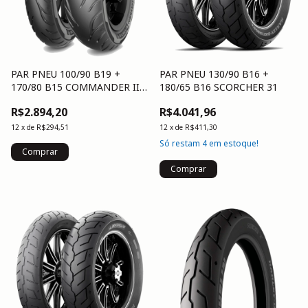
PAR PNEU 100/90 B19 +
PAR PNEU 130/90 B16 +
170/80 B15 COMMANDER III
180/65 B16 SCORCHER 31
CRSR
R$2.894,20
R$4.041,96
12
x
de
R$294,51
12
x
de
R$411,30
Só restam
4
em estoque!