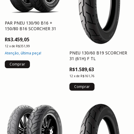
PAR PNEU 130/90 B16 +
150/80 B16 SCORCHER 31
R$3.459,05
12
x
de
R$351,99
PNEU 130/60 B19 SCORCHER
Atenção, última peça!
31 (61H) F TL
R$1.589,63
12
x
de
R$161,76