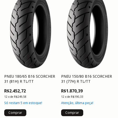
PNEU 180/65 B16 SCORCHER
PNEU 150/80 B16 SCORCHER
31 (81H) R TL/TT
31 (77H) R TL/TT
R$2.452,72
R$1.870,39
12
x
de
R$249,58
12
x
de
R$190,33
Só restam
5
em estoque!
Atenção, última peça!