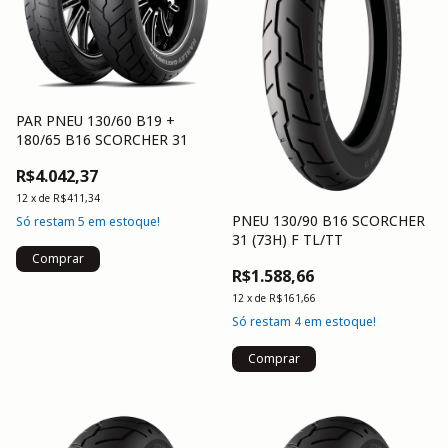
PAR PNEU 130/60 B19 +
180/65 B16 SCORCHER 31
R$4.042,37
12
x
de
R$411,34
PNEU 130/90 B16 SCORCHER
Só restam
5
em estoque!
31 (73H) F TL/TT
R$1.588,66
12
x
de
R$161,66
Só restam
4
em estoque!