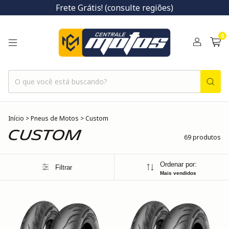
Frete Grátis! (consulte regiões)
0
Início
>
Pneus de Motos
>
Custom
Custom
69 produtos
Ordenar por:
Filtrar
Mais vendidos