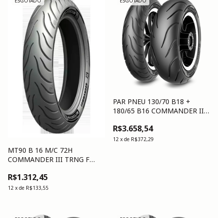
ESGOTADO
ESGOTADO
PAR PNEU 130/70 B18 +
180/65 B16 COMMANDER III
TRNG
R$3.658,54
12
x
de
R$372,29
MT90 B 16 M/C 72H
COMMANDER III TRNG F
TL/TT
R$1.312,45
12
x
de
R$133,55