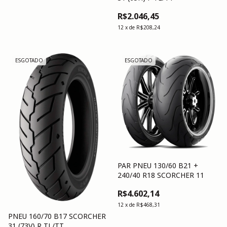
R$2.046,45
12
x
de
R$208,24
ESGOTADO
ESGOTADO
PAR PNEU 130/60 B21 +
240/40 R18 SCORCHER 11
R$4.602,14
12
x
de
R$468,31
PNEU 160/70 B17 SCORCHER
31 (73V) R TL/TT