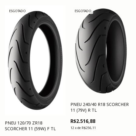
ESGOTADO
ESGOTADO
PNEU 240/40 R18 SCORCHER
11 (79V) R TL
R$2.516,88
PNEU 120/70 ZR18
SCORCHER 11 (59W) F TL
12
x
de
R$256,11