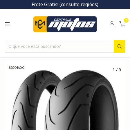
Frete Grátis! (consulte regiões)
0
ESGOTADO
1
/
5