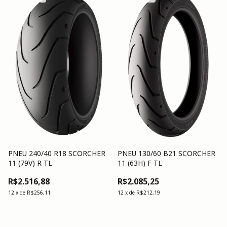
PNEU 240/40 R18 SCORCHER
PNEU 130/60 B21 SCORCHER
11 (79V) R TL
11 (63H) F TL
R$2.516,88
R$2.085,25
12
x
de
R$256,11
12
x
de
R$212,19