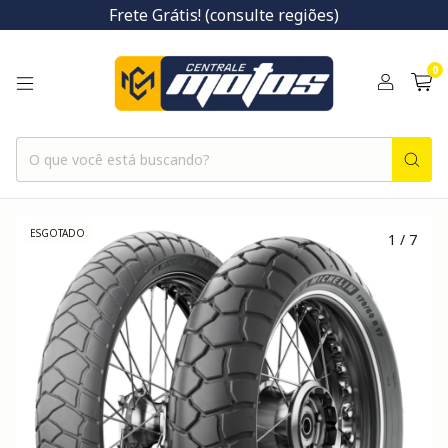
Frete Grátis! (consulte regiões)
0
ESGOTADO
1
/
7