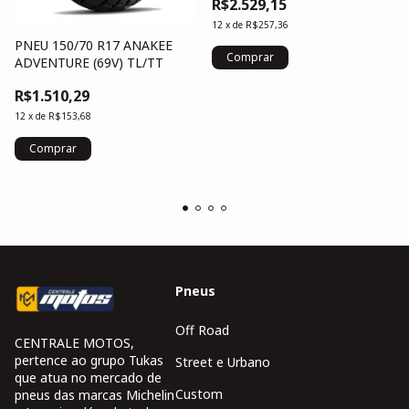
R$2.529,15
12
x
de
R$257,36
PNEU 150/70 R17 ANAKEE
ADVENTURE (69V) TL/TT
R$1.510,29
12
x
de
R$153,68
Pneus
Off Road
CENTRALE MOTOS,
pertence ao grupo Tukas
Street e Urbano
que atua no mercado de
Custom
pneus das marcas Michelin