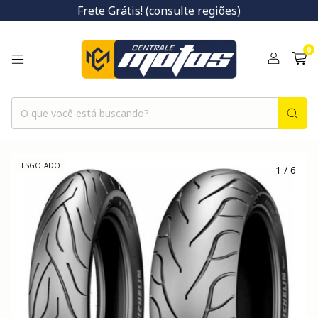
Frete Grátis! (consulte regiões)
0
ESGOTADO
1
/
6