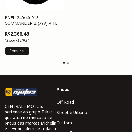
PNEU 240/40 R18
COMMANDER II (79V) R TL
R$2.366,48
12
x
de
R$240,81
Pneus
Off Road
CENTRALE MOTOS,
pertence ao grupo Tukas
Street e Urbano
que atua no mercado de
Custom
pneus das marcas Michelin
e Levorin, além de todas a