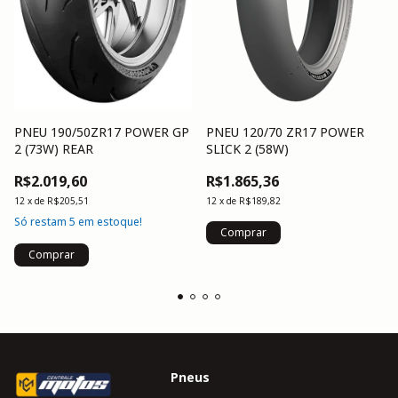
PNEU 190/50ZR17 POWER GP
PNEU 120/70 ZR17 POWER
2 (73W) REAR
SLICK 2 (58W)
R$2.019,60
R$1.865,36
12
x
de
R$205,51
12
x
de
R$189,82
Só restam
5
em estoque!
Pneus