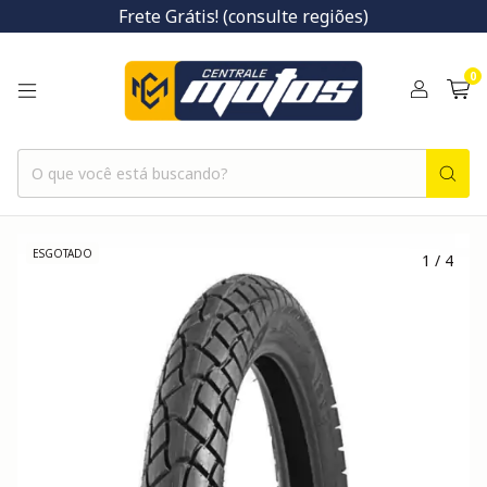
Frete Grátis! (consulte regiões)
0
ESGOTADO
1
/
4