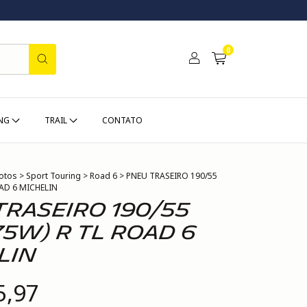
0
ING
TRAIL
CONTATO
otos
>
Sport Touring
>
Road 6
>
PNEU TRASEIRO 190/55
OAD 6 MICHELIN
TRASEIRO 190/55
75W) R TL ROAD 6
LIN
5,97