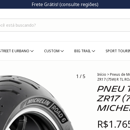
Frete Grátis! (consulte regiões)
STREET E URBANO
CUSTOM
BIG TRAIL
SPORT TOUR
Início
>
Pneus de M
1
/
5
ZR17 (75W) R TL R
PNEU 
ZR17 (
MICHE
R$1.76