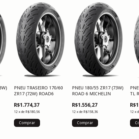
73W)
PNEU TRASEIRO 170/60
PNEU 180/55 ZR17 (73W)
PNE
ZR17 (72W) ROAD6
ROAD 6 MICHELIN
TL 
R$1.774,37
R$1.556,27
R$1
12
x
de
R$180,56
12
x
de
R$158,36
12
x