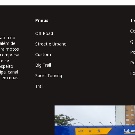
Pneus
Tr
Co
Off Road
atua no
Q
 além de
Street e Urbano
para motos
Po
Custom
90 empresa
re se
Po
Big Trail
espeito
pal canal
Fo
Sport Touring
o em duas
Trail