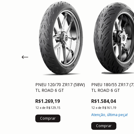
120/70 ZR17 +
R17 ROAD 6
05
,50
PNEU 120/70 ZR17 (58W)
PNEU 180/55 ZR17 (
TL ROAD 6 GT
TL ROAD 6 GT
R$1.269,19
R$1.584,04
12
x
de
R$129,15
12
x
de
R$161,19
Atenção, última peça!