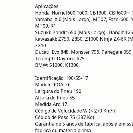
Aplicações:
Honda: Hornet600,1000, CB1300, CBR600rr 
Yamaha: XJ6 (Mais Largo), MT07, Fazer600,
MT09, R1
Suzuki: Bandit 650 (Mais Largo) , Bandit 
kawasaki: Z750, Z850, Z1000 Ninja ZX-6R (M
ZX10
Ducati: Evo 848, Monster 796, Panegale 959.
Triumph: Daytona 675
BMW: S1000, K1300
Identificação: 190/55-17
Modelo: ROAD 6
Largura do Pneu 190
Altura do Pneu 55
Medida Aro 17
Código de Velocidade W (< 270 Km/h)
Código de Peso 75 (387 Kg)
Garantia de 5 anos de fabrica, após a emissã
fabrica ou matéria prima